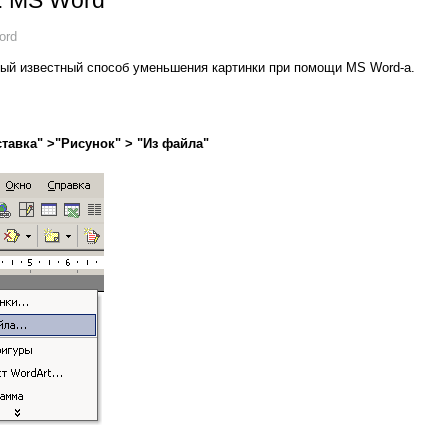
: MS Word
ord
ый известный способ уменьшения картинки при помощи MS Word-а.
ставка" >"Рисунок" > "Из файла"