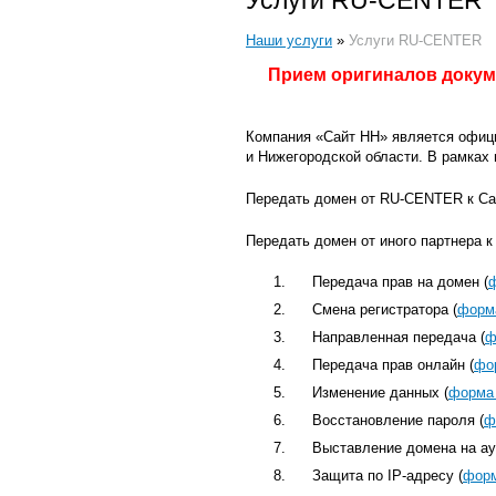
Услуги RU-CENTER
Наши услуги
»
Услуги RU-CENTER
Прием оригиналов докуме
Компания «Сайт НН» является офиц
и Нижегородской области. В рамках
Передать домен от RU-CENTER к С
Передать домен от иного партнера 
Передача прав на домен (
Смена регистратора (
форм
Направленная передача (
ф
Передача прав онлайн (
фо
Изменение данных (
форма
Восстановление пароля (
ф
Выставление домена на ау
Защита по IP-адресу (
форм