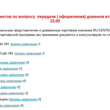
нтов по вопросу передачи ( оформления) доменов втор
15.00
иальным представителем и доверенным партнёром компании RU-CENTE
 партнёрской программы мы принимаем документы и консультируем по 
айт НН:
форма заявления
к Сайт НН:
форма заявления
форма заявления
)
а заявления
)
орма заявления
)
рма заявления
)
 заявления
)
орма заявления
)
кцион (
форма заявления
)
а заявления
)