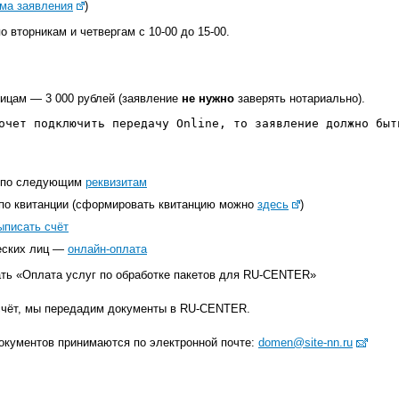
ма заявления
)
о вторникам и четвергам с 10-00 до 15-00.
ицам — 3 000 рублей (заявление
не нужно
заверять нотариально).
очет подключить передачу Online, то заявление должно быт
а по следующим
реквизитам
по квитанции (сформировать квитанцию можно
здесь
)
ыписать счёт
еских лиц —
онлайн-оплата
ать «Оплата услуг по обработке пакетов для RU-CENTER»
 счёт, мы передадим документы в RU-CENTER.
окументов принимаются по электронной почте:
domen@site-nn.ru