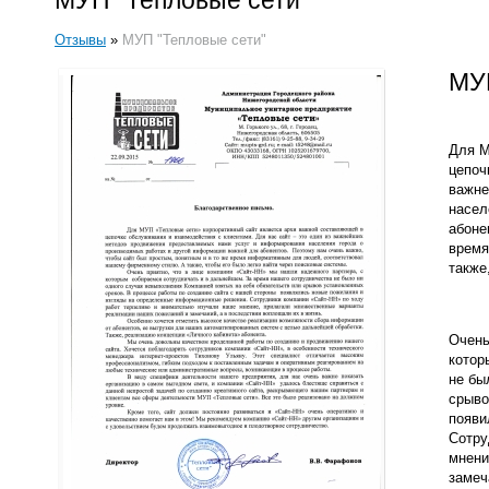
МУП "Тепловые сети"
Отзывы
»
МУП "Тепловые сети"
МУП
Для М
цепоч
важне
насел
абоне
время
также
Очень
котор
не бы
срыво
появи
Сотру
мнени
замеч