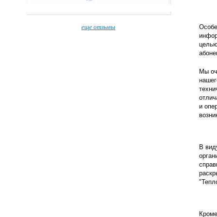
еще отзывы
Особе
инфор
целью
абоне
Мы оч
нашег
техни
отлич
и опе
возни
В вид
орган
справ
раскр
"Тепл
Кроме