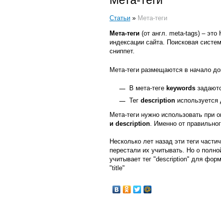
Мета-теги
Статьи
»
Мета-теги
Мета-теги
(от англ. meta-tags) – э
индексации сайта. Поисковая систем
сниппет.
Мета-теги размещаются в начало док
В мета-теге
keywords
задают
Тег
description
используется 
Мета-теги нужно использовать при 
и description
. Именно от правильно
Несколько лет назад эти теги части
перестали их учитывать. Но о полно
учитывает тег "description" для фо
"title"