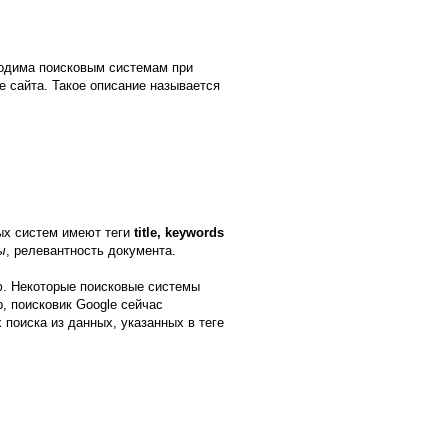
ходима поисковым системам при
е сайта. Такое описание называется
ых систем имеют теги
title, keywords
ы
, релевантность документа.
ию. Некоторые поисковые системы
, поисковик Google сейчас
 поиска из данных, указанных в теге