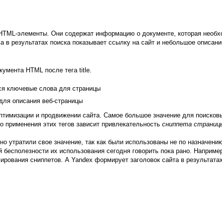
то HTML-элементы. Они содержат информацию о документе, которая необ
а в результатах поиска показывает ссылку на сайт и небольшое описани
умента HTML после тега title.
ся ключевые слова для страницы
для описания веб-страницы
оптимизации и продвижении сайта. Самое большое значение для поисков
го применения этих тегов зависит привлекательность
сниппета страниц
чно утратили свое значение, так как были использованы не по назначен
й бесполезности их использования сегодня говорить пока рано. Например
рмирования сниппетов. А Yandex формирует заголовок сайта в результатах