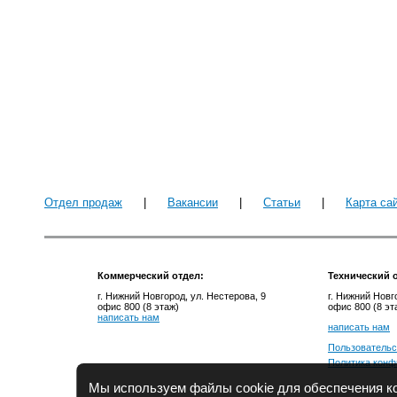
Отдел продаж
|
Вакансии
|
Статьи
|
Карта са
Коммерческий отдел:
Технический
о
г. Нижний Новгород, ул. Нестерова, 9
г. Нижний Новг
офис 800 (8 этаж)
офис 800 (8 эт
написать нам
написать нам
Пользовательс
Политика конф
Мы используем файлы cookie для обеспечения ко